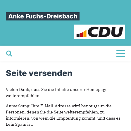
Sie sind hier
Anke Fuchs-Dreisbach
Diese
Seite
einem
Freund
schicken
Diese Seite einem
Freund schicken
Toggl
Seite versenden
Vielen Dank, dass Sie die Inhalte unserer Homepage
weiterempfehlen.
Anmerkung: Ihre E-Mail-Adresse wird benötigt um die
Personen, denen Sie die Seite weiterempfehlen, zu
informieren, von wem die Empfehlung kommt, und dass es
kein Spam ist.