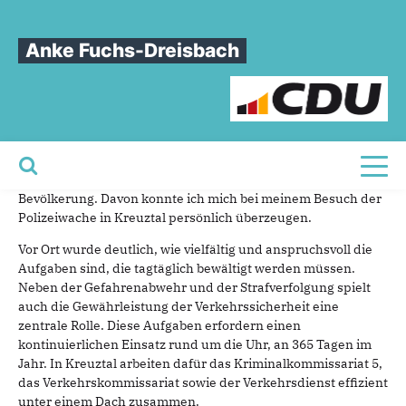
Sie sind hier
»
Besuch der Polizeiwache in Kreuztal
Anke Fuchs-Dreisbach
Besuch
der
Polizeiwache
in
Kreuztal
Die Polizei leistet einen unverzichtbaren Beitrag für das
Funktionieren unseres Gemeinwesens. Sie hilft in Notfällen,
Toggl
sorgt für Sicherheit und Ordnung und schützt die
Bevölkerung. Davon konnte ich mich bei meinem Besuch der
Polizeiwache in Kreuztal persönlich überzeugen.
Vor Ort wurde deutlich, wie vielfältig und anspruchsvoll die
Aufgaben sind, die tagtäglich bewältigt werden müssen.
Neben der Gefahrenabwehr und der Strafverfolgung spielt
auch die Gewährleistung der Verkehrssicherheit eine
zentrale Rolle. Diese Aufgaben erfordern einen
kontinuierlichen Einsatz rund um die Uhr, an 365 Tagen im
Jahr. In Kreuztal arbeiten dafür das Kriminalkommissariat 5,
das Verkehrskommissariat sowie der Verkehrsdienst effizient
unter einem Dach zusammen.