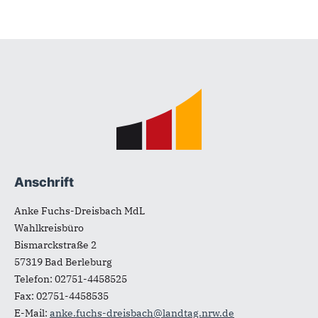
Fußbereich
Anschrift
Anke Fuchs-Dreisbach MdL
Wahlkreisbüro
Bismarckstraße 2
57319
Bad Berleburg
Telefon:
02751-4458525
Fax:
02751-4458535
E-Mail:
anke.fuchs-dreisbach@landtag.nrw.de