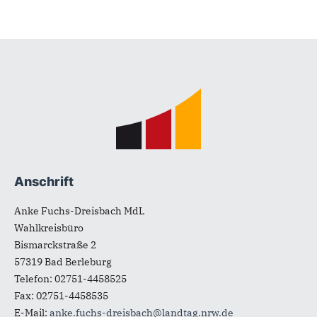
Fußbereich
Anschrift
Anke Fuchs-Dreisbach MdL
Wahlkreisbüro
Bismarckstraße 2
57319
Bad Berleburg
Telefon:
02751-4458525
Fax:
02751-4458535
E-Mail:
anke.fuchs-dreisbach@landtag.nrw.de