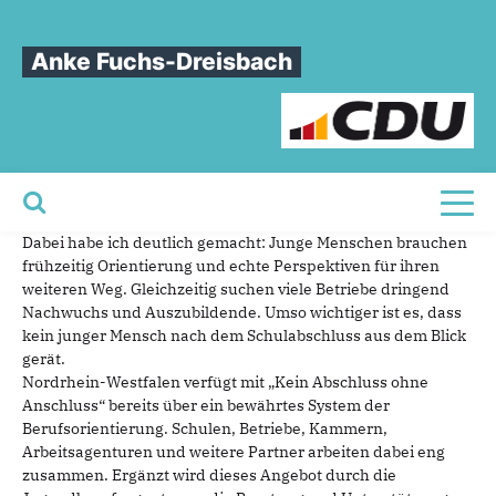
Sie sind hier
»
Plenarrede zur Berufsorientierung in NRW
Anke Fuchs-Dreisbach
Plenarrede
zur
Berufsorientierung
in
NRW
Im Landtag Nordrhein-Westfalen haben wir heute über die
Berufsorientierung und den Übergang von der Schule in
Toggl
Ausbildung, Studium und Beruf diskutiert.
Dabei habe ich deutlich gemacht: Junge Menschen brauchen
frühzeitig Orientierung und echte Perspektiven für ihren
weiteren Weg. Gleichzeitig suchen viele Betriebe dringend
Nachwuchs und Auszubildende. Umso wichtiger ist es, dass
kein junger Mensch nach dem Schulabschluss aus dem Blick
gerät.
Nordrhein-Westfalen verfügt mit „Kein Abschluss ohne
Anschluss“ bereits über ein bewährtes System der
Berufsorientierung. Schulen, Betriebe, Kammern,
Arbeitsagenturen und weitere Partner arbeiten dabei eng
zusammen. Ergänzt wird dieses Angebot durch die