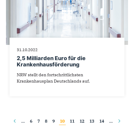
31.10.2022
2,5 Milliarden Euro für die
Krankenhausförderung
NRW stellt den fortschrittlichsten
Krankenhausplan Deutschlands auf.
Seiten
…
6
7
8
9
10
11
12
13
14
…